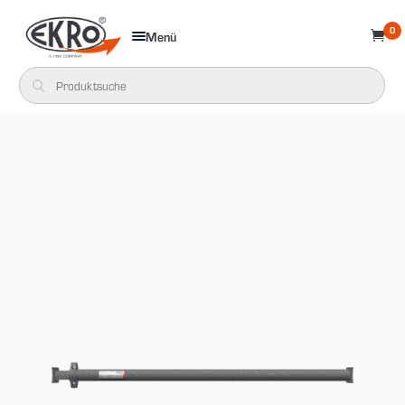
0
Menü
