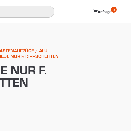
0

Anfrage
LASTENAUFZÜGE
/
ALU-
LDE NUR F. KIPPSCHLITTEN
E NUR F.
ITTEN