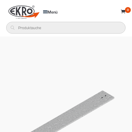
0
Menü
