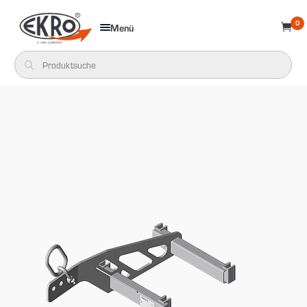
0
Menü
