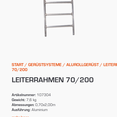
START
/
GERÜSTSYSTEME
/
ALUROLLGERÜST
/ LEITE
70/200
LEITERRAHMEN 70/200
Artikelnummer:
107304
Gewicht:
7,6 kg
Abmessungen:
0,70x2,00m
Ausführung:
Aluminium