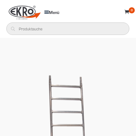
0
Menü
