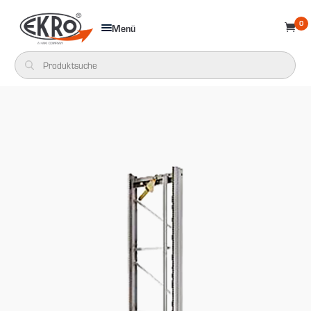
0
Menü
