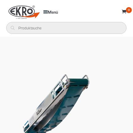
0
Menü
