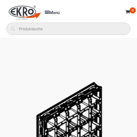
0
Menü
