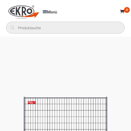
0
Menü
