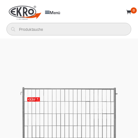
0
Menü
