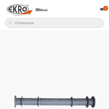
0
Menü
