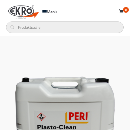
0
Menü
