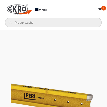
0
Menü
