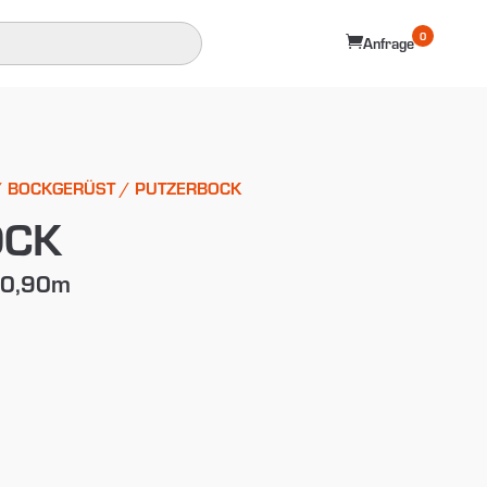
0

Anfrage
/
BOCKGERÜST
/ PUTZERBOCK
OCK
0-0,90m