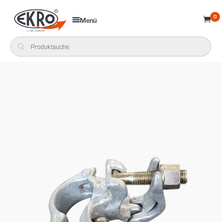
0
Menü
