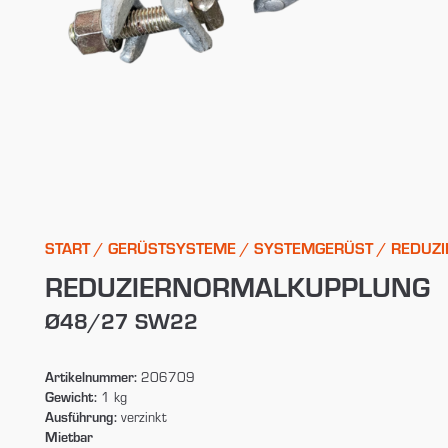
START
/
GERÜSTSYSTEME
/
SYSTEMGERÜST
/ REDUZ
REDUZIERNORMALKUPPLUNG
Ø48/27 SW22
Artikelnummer:
206709
Gewicht:
1 kg
Ausführung:
verzinkt
Mietbar