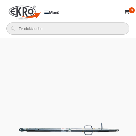
0
Menü
