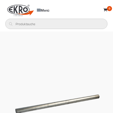
0
Menü
