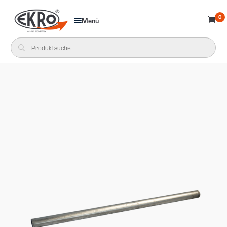
0
Menü
