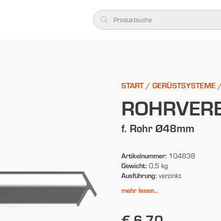
START
/
GERÜSTSYSTEME
ROHRVER
f. Rohr Ø48mm
Artikelnummer:
104838
Gewicht:
0,5 kg
Ausführung:
verzinkt
mehr lesen...
€ 6,70