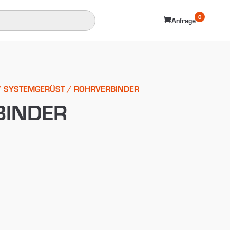
0

Anfrage
/
SYSTEMGERÜST
/ ROHRVERBINDER
BINDER