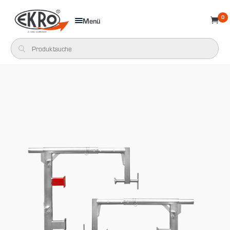
0
Menü
