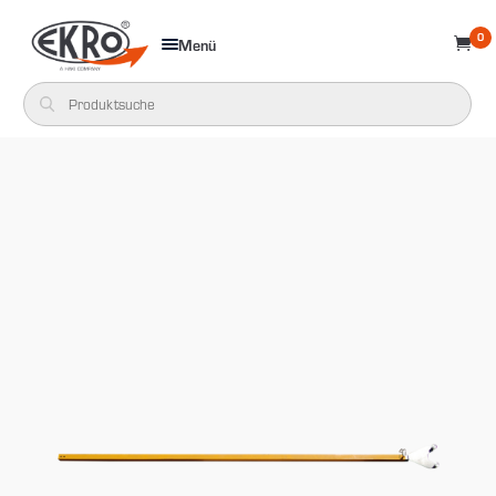
0
Menü
