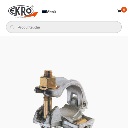
0
Menü
