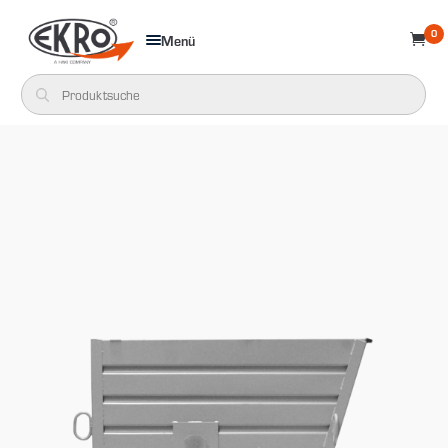
0
Menü
