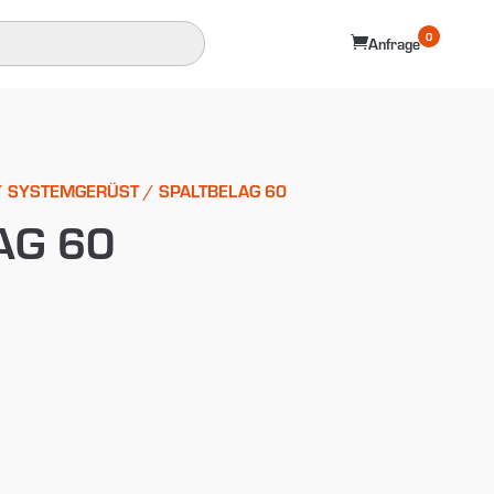
0

Anfrage
/
SYSTEMGERÜST
/ SPALTBELAG 60
AG 60