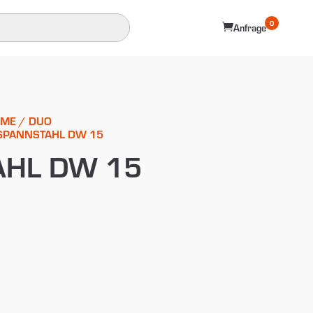
0

Anfrage
EME
/
DUO
SPANNSTAHL DW 15
AHL DW 15