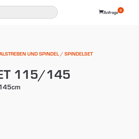
0

Anfrage
ALSTREBEN UND SPINDEL
/ SPINDELSET
ET 115/145
5-145cm