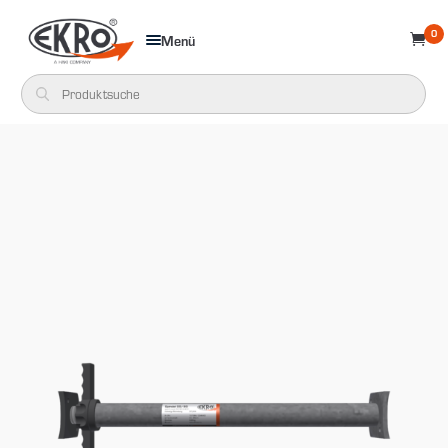
0
Menü
