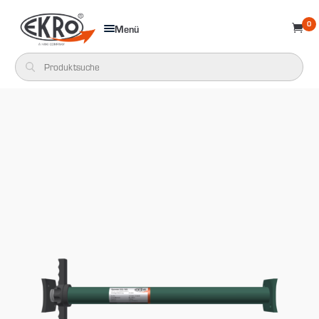
0
Menü
