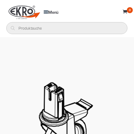
0
Menü
