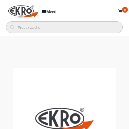
0
Menü
