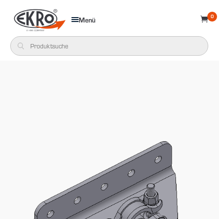
0
Menü
