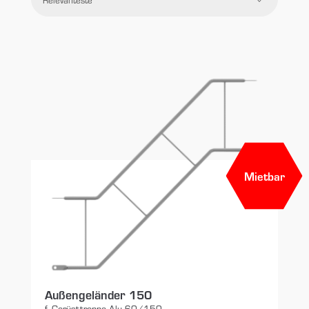
Preis
Filtern
Zurücksetzen
Mietbar
Außengeländer 150
f. Gerüsttreppe Alu 60/150