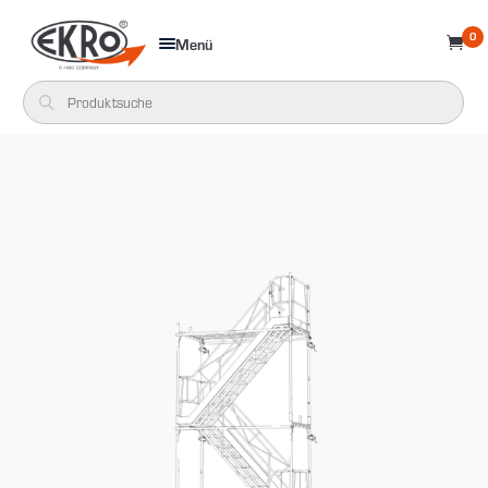
0
Menü
