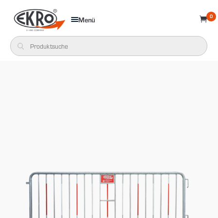
0
Menü
