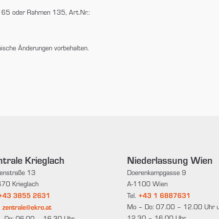
 65 oder Rahmen 135, Art.Nr.:
nische Änderungen vorbehalten.
trale Krieglach
Niederlassung Wien
enstraße 13
Doerenkampgasse 9
70 Krieglach
A-1100 Wien
+43 3855 2631
+43 1 6887631
Tel.
zentrale@ekro.at
Mo – Do: 07.00 – 12.00 Uhr 
:
12.30 – 16.00 Uhr
– Do: 06.00 – 16.30 Uhr