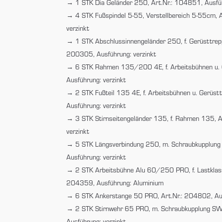
1 STK Dia Geländer 250, Art.Nr.: 104851, Ausfüh
4 STK Fußspindel 5-55, Verstellbereich 5-55cm, 
verzinkt
1 STK Abschlussinnengeländer 250, f. Gerüsttrep
200305, Ausführung: verzinkt
6 STK Rahmen 135/200 4E, f. Arbeitsbühnen u. 
Ausführung: verzinkt
2 STK Fußteil 135 4E, f. Arbeitsbühnen u. Gerüst
Ausführung: verzinkt
3 STK Stirnseitengeländer 135, f. Rahmen 135, 
verzinkt
5 STK Längsverbindung 250, m. Schraubkupplun
Ausführung: verzinkt
2 STK Arbeitsbühne Alu 60/250 PRO, f. Lastklas
204359, Ausführung: Aluminium
6 STK Ankerstange 50 PRO, Art.Nr.: 204802, Aus
2 STK Stirnwehr 65 PRO, m. Schraubkupplung S
Ausführung: verzinkt