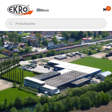
0
Menü

Startseite >>