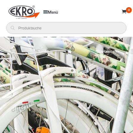
0
Menü

Startseite >>