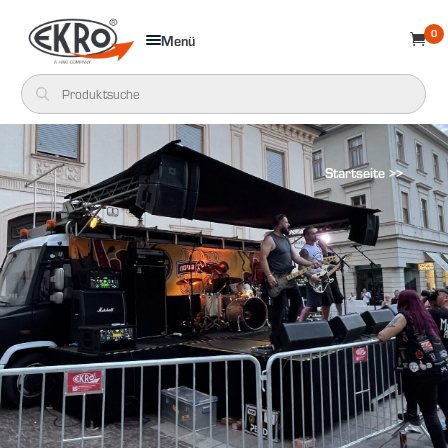
0
Menü

Startseite >>